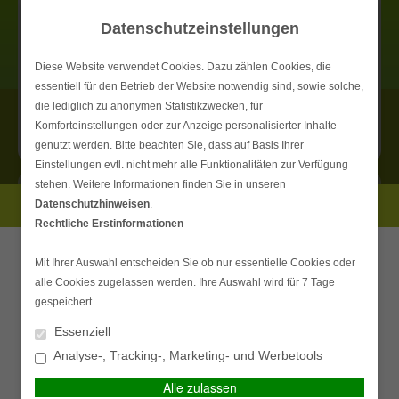
Das Unternehmen
Datenschutzeinstellungen
Leistungen
Diese Website verwendet Cookies. Dazu zählen Cookies, die
Versicherungen
essentiell für den Betrieb der Website notwendig sind, sowie solche,
Vorsorge
die lediglich zu anonymen Statistikzwecken, für
Menü
Komforteinstellungen oder zur Anzeige personalisierter Inhalte
Infothek
genutzt werden. Bitte beachten Sie, dass auf Basis Ihrer
Service-Center
Einstellungen evtl. nicht mehr alle Funktionalitäten zur Verfügung
stehen. Weitere Informationen finden Sie in unseren
Kontakt
Datenschutzhinweisen
.
PERSÖNLICHE BERATUNG GEWÜNSCHT?
Mit uns sind Sie auf der
Rechtliche Erstinformationen
sicheren Seite
Ich wünsche eine
Ich verzichte auf eine
Mit Ihrer Auswahl entscheiden Sie ob nur essentielle Cookies oder
persönliche Beratung und
persönliche Beratung und
alle Cookies zugelassen werden. Ihre Auswahl wird für 7 Tage
Wir bieten Ihnen einen umfangreichen Service, der Ihren
möchte Kontakt mit einem
möchte mit dem Besuch der
gespeichert.
individuellen Bedürfnissen entspricht. Dabei haben wir
Berater aufnehmen.
Seite fortfahren.
Essenziell
immer Ihre Wünsche und Bedürfnisse im Blick und
Analyse-, Tracking-, Marketing- und Werbetools
überprüfen fortlaufend die Leistungen der einzelnen
Ich habe die
BERATEN LASSEN
Versicherungsgesellschaften. Mit dieser objektiven
Erstinformation (PDF)
Alle zulassen